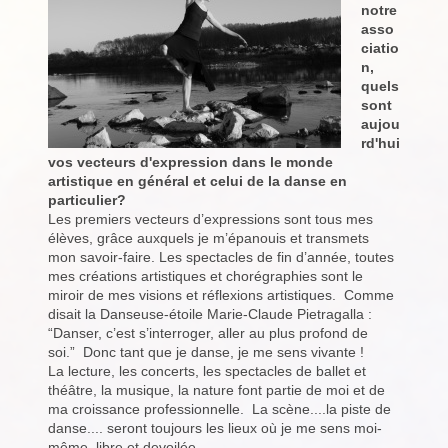
notre
asso
ciatio
n,
quels
sont
aujou
rd'hui
vos vecteurs d'expression dans le monde
artistique en général et celui de la danse en
particulier?
Les premiers vecteurs d’expressions sont tous mes
élèves, grâce auxquels je m’épanouis et transmets
mon savoir-faire. Les spectacles de fin d’année, toutes
mes créations artistiques et chorégraphies sont le
miroir de mes visions et réflexions artistiques. Comme
disait la Danseuse-étoile Marie-Claude Pietragalla :
“Danser, c’est s’interroger, aller au plus profond de
soi.” Donc tant que je danse, je me sens vivante !
La lecture, les concerts, les spectacles de ballet et
théâtre, la musique, la nature font partie de moi et de
ma croissance professionnelle. La scène....la piste de
danse.... seront toujours les lieux où je me sens moi-
même, libre et devoilée.